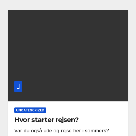
UNCATEGORIZED
Hvor starter rejsen?
Var du også ude og rejse her i sommers?