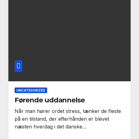
UNCATEGORIZED
Førende uddannelse
Når man hører ordet stress, tænker de fleste
på en tilstand, der efterhånden er blevet
næsten hverdag i det danske…