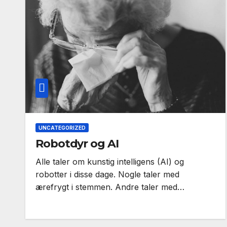
UNCATEGORIZED
Robotdyr og AI
Alle taler om kunstig intelligens (AI) og
robotter i disse dage. Nogle taler med
ærefrygt i stemmen. Andre taler med…