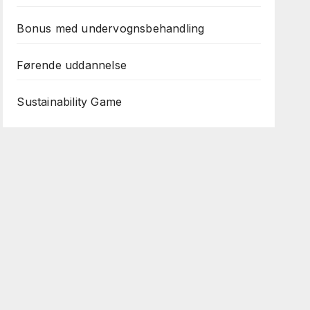
Bonus med undervognsbehandling
Førende uddannelse
Sustainability Game