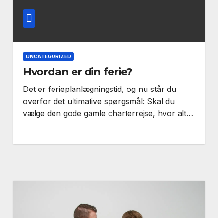
UNCATEGORIZED
Hvordan er din ferie?
Det er ferieplanlægningstid, og nu står du
overfor det ultimative spørgsmål: Skal du
vælge den gode gamle charterrejse, hvor alt…