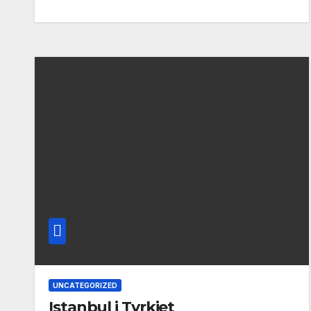
UNCATEGORIZED
Istanbul i Tyrkiet