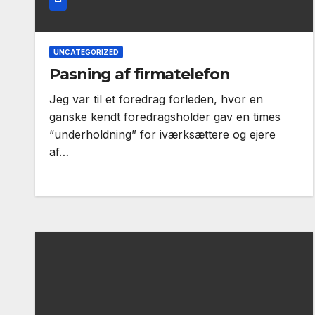
UNCATEGORIZED
Pasning af firmatelefon
Jeg var til et foredrag forleden, hvor en
ganske kendt foredragsholder gav en times
“underholdning” for iværksættere og ejere
af…