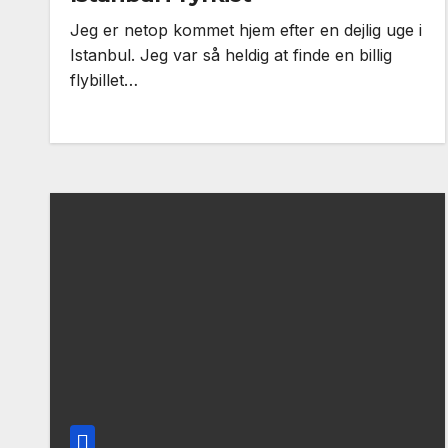
Jeg er netop kommet hjem efter en dejlig uge i
Istanbul. Jeg var så heldig at finde en billig
flybillet…