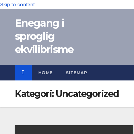
Skip to content
Enegang i
sproglig
ekvilibrisme
HOME
SITEMAP
Kategori:
Uncategorized