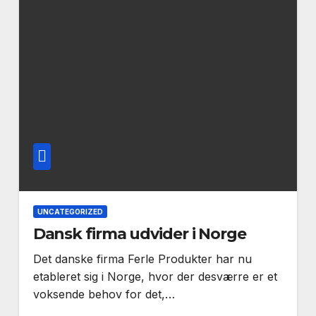
UNCATEGORIZED
Dansk firma udvider i Norge
Det danske firma Ferle Produkter har nu
etableret sig i Norge, hvor der desværre er et
voksende behov for det,…